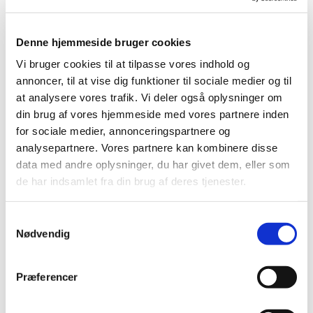
Ved videregivelse af epikriser videregives oplysninger
til den henvisende læge og i visse tilfælde det
Denne hjemmeside bruger cookies
henvisende sygehus
Vi bruger cookies til at tilpasse vores indhold og
annoncer, til at vise dig funktioner til sociale medier og til
I andre tilfælde videregives oplysninger til pårørende
at analysere vores trafik. Vi deler også oplysninger om
eller forsikringsselskaber
din brug af vores hjemmeside med vores partnere inden
for sociale medier, annonceringspartnere og
analysepartnere. Vores partnere kan kombinere disse
Lovgrundlag for behandling og videregivelse af
data med andre oplysninger, du har givet dem, eller som
personoplysninger
de har indsamlet fra din brug af deres tjenester.
Det juridiske grundlag for at indsamle, behandle og
videregive dine personoplysninger er:
Samtykkevalg
Nødvendig
Til brug for den almindelige patientbehandling
indsamles, behandles og videregives almindelige
Præferencer
personoplysninger i medfør af
databeskyttelsesforordningens artikel 6(1)(c) og (d),