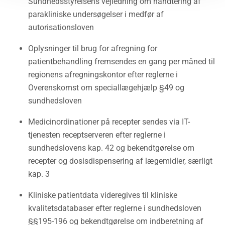
Sundhedsstyrelsens vejledning om håndtering af
parakliniske undersøgelser i medfør af
autorisationsloven
Oplysninger til brug for afregning for
patientbehandling fremsendes en gang per måned til
regionens afregningskontor efter reglerne i
Overenskomst om speciallægehjælp §49 og
sundhedsloven
Medicinordinationer på recepter sendes via IT-
tjenesten receptserveren efter reglerne i
sundhedslovens kap. 42 og bekendtgørelse om
recepter og dosisdispensering af lægemidler, særligt
kap. 3
Kliniske patientdata videregives til kliniske
kvalitetsdatabaser efter reglerne i sundhedsloven
§§195-196 og bekendtgørelse om indberetning af